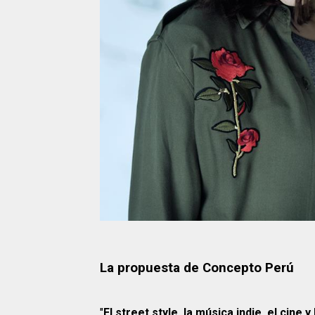
La propuesta de Concepto Perú
"
El street style, la música indie, el cin