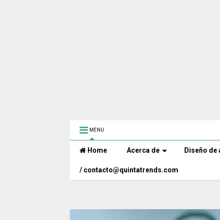
MENU
Home
Acerca de
Diseño de 
/ contacto@quintatrends.com