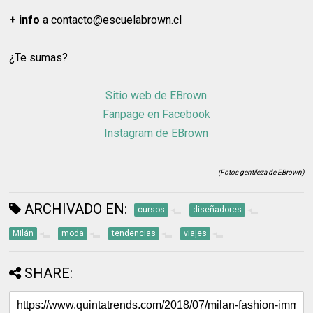
+ info
a contacto@escuelabrown.cl
¿Te sumas?
Sitio web de EBrown
Fanpage en Facebook
Instagram de EBrown
(Fotos gentileza de EBrown)
ARCHIVADO EN:
cursos
diseñadores
Milán
moda
tendencias
viajes
SHARE: