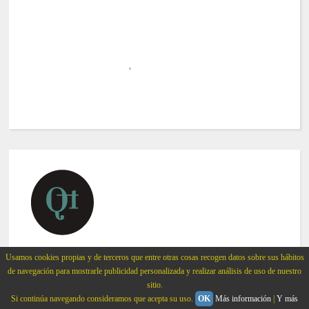
Usamos cookies propias y de terceros que entre otras cosas recogen datos sobre sus hábitos
©
2015
Quinta trends
de navegación para mostrarle publicidad personalizada y realizar análisis de uso de nuestro
All rights reserved.
sitio.
Si continúa navegando consideramos que acepta su uso.
OK
Más información
|
Y más