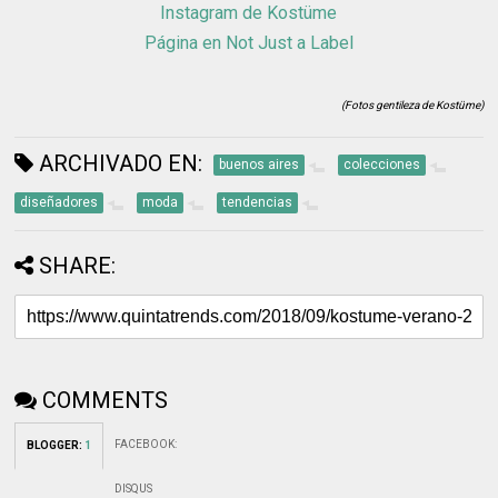
Instagram de Kostüme
Página en Not Just a Label
(Fotos gentileza de Kostüme)
ARCHIVADO EN:
buenos aires
colecciones
diseñadores
moda
tendencias
SHARE:
COMMENTS
FACEBOOK
:
BLOGGER
:
1
DISQUS