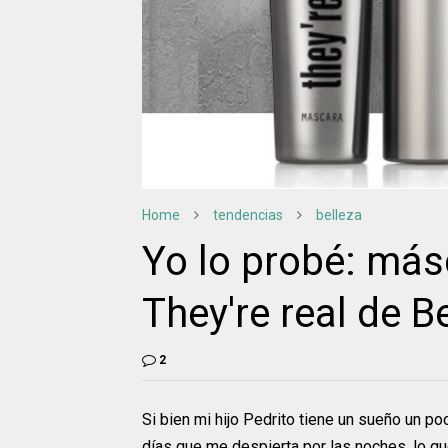
Home
tendencias
belleza
Yo lo probé: más
They're real de B
2
Si bien mi hijo Pedrito tiene un sueño un po
días que me despierta por las noches, lo q