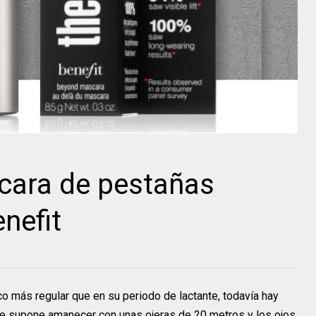
cara de pestañas
enefit
co más regular que en su periodo de lactante, todavía hay
ue supone amanecer con unas ojeras de 20 metros y los ojos