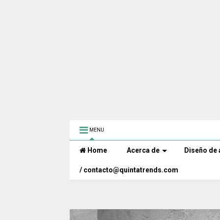
MENU
Home
Acerca de
Diseño de 
/ contacto@quintatrends.com