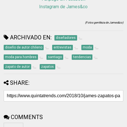
Instagram de James&co
(Fotos gentileza de James&co)
ARCHIVADO EN:
diseñadores
diseño de autor chileno
entrevistas
moda
moda para hombres
santiago
tendencias
zapato de autor
zapatos
SHARE:
COMMENTS