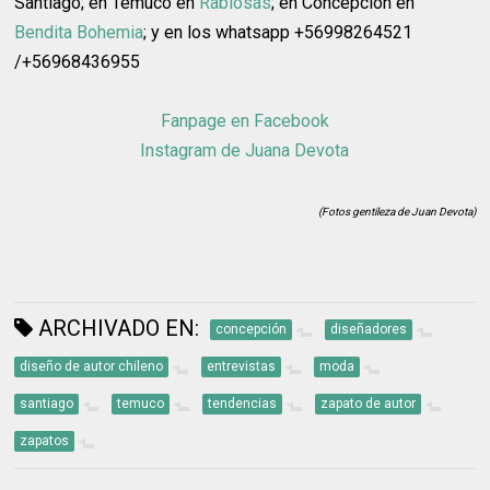
Santiago; en Temuco en
Rabiosas
; en Concepción en
Bendita Bohemia
; y en los whatsapp +56998264521
/+56968436955
Fanpage en Facebook
Instagram de Juana Devota
(Fotos gentileza de Juan Devota)
ARCHIVADO EN:
concepción
diseñadores
diseño de autor chileno
entrevistas
moda
santiago
temuco
tendencias
zapato de autor
zapatos