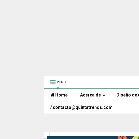
MENU
Home
Acerca de
Diseño de 
/ contacto@quintatrends.com