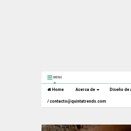
MENU
Home
Acerca de
Diseño de 
/ contacto@quintatrends.com