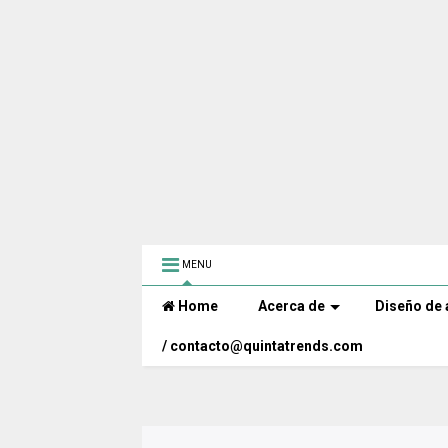
MENU
Home
Acerca de
Diseño de 
/ contacto@quintatrends.com