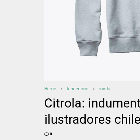
Home
tendencias
moda
Citrola: indumen
ilustradores chil
0