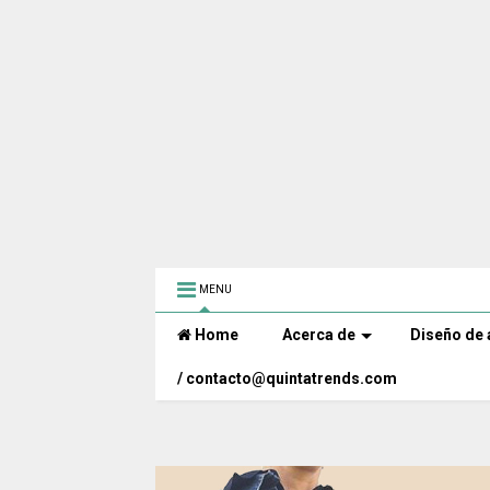
MENU
Home
Acerca de
Diseño de 
/ contacto@quintatrends.com