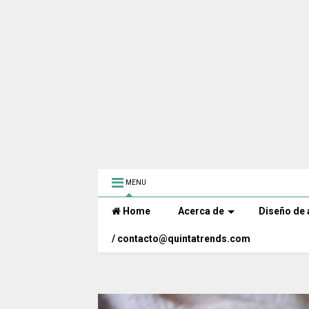
MENU
Home
Acerca de
Diseño de 
/ contacto@quintatrends.com