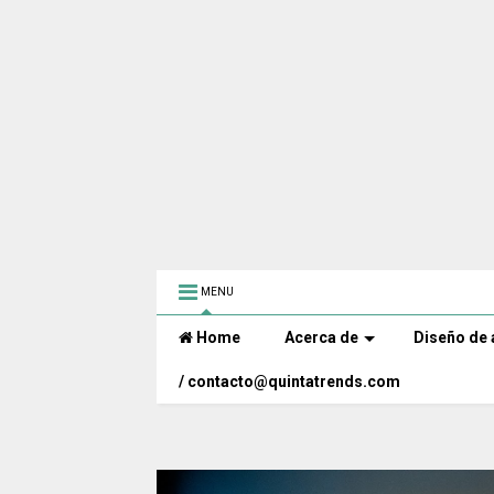
MENU
Home
Acerca de
Diseño de 
/ contacto@quintatrends.com