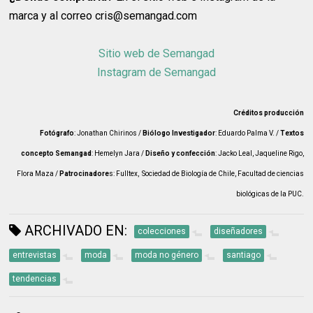
marca y al correo cris@semangad.com
Sitio web de Semangad
Instagram de Semangad
Créditos producción
Fotógrafo
: Jonathan Chirinos /
Biólogo Investigador
: Eduardo Palma V. /
Textos
concepto Semangad
: Hemelyn Jara /
Diseño y confección
: Jacko Leal, Jaqueline Rigo,
Flora Maza /
Patrocinadore
s:
Fulltex,
Sociedad de Biología de Chile,
Facultad de ciencias
biológicas de la PUC.
ARCHIVADO EN:
colecciones
diseñadores
entrevistas
moda
moda no género
santiago
tendencias