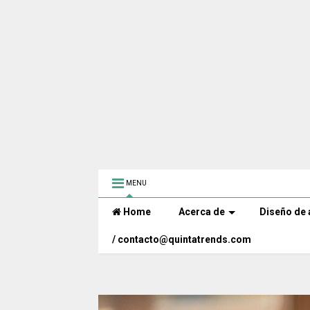
MENU
Home
Acerca de
Diseño de 
/ contacto@quintatrends.com