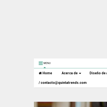
MENU
Home
Acerca de
Diseño de 
/ contacto@quintatrends.com