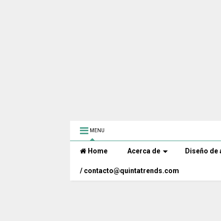
MENU
Home
Acerca de
Diseño de 
/ contacto@quintatrends.com