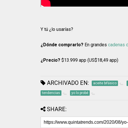
Y tú ¿lo usarías?
¿Dónde comprarlo?
En grandes
cadenas d
¿Precio?
$13.999 app (US$18,49 app)
ARCHIVADO EN:
aceite bifásico
tendencias
yo lo probé
SHARE: