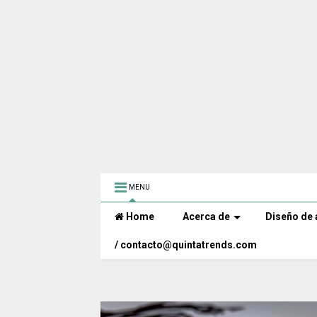
MENU
Home
Acerca de
Diseño de 
/ contacto@quintatrends.com