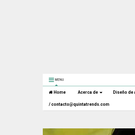
MENU
Home
Acerca de
Diseño de 
/ contacto@quintatrends.com