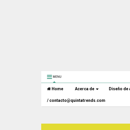
MENU
Home
Acerca de
Diseño de 
/ contacto@quintatrends.com