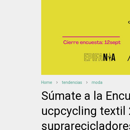
Home
tendencias
moda
Súmate a la Encue
ucpcycling textil
suprarecicladores