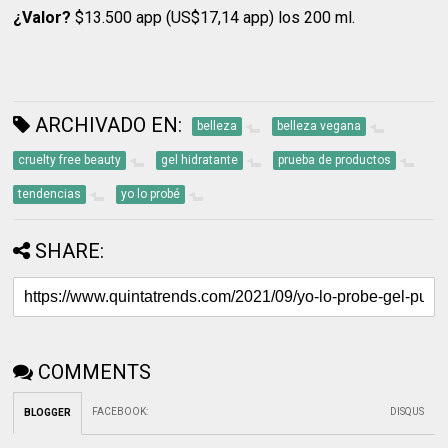
¿Valor?
$13.500 app (US$17,14 app) los 200 ml.
ARCHIVADO EN:
belleza
belleza vegana
cruelty free beauty
gel hidratante
prueba de productos
tendencias
yo lo probé
SHARE:
COMMENTS
FACEBOOK
:
DISQUS
BLOGGER