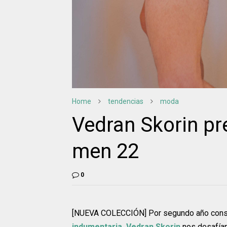
Home
tendencias
moda
Vedran Skorin pr
men 22
0
[NUEVA COLECCIÓN] Por segundo año consec
indumentaria, Vedran Skorin
nos desafían