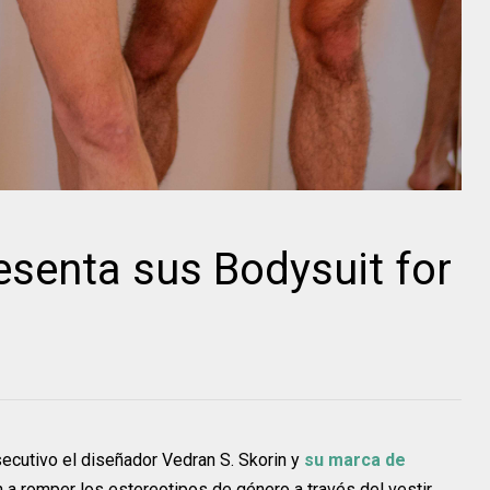
esenta sus Bodysuit for
utivo el diseñador Vedran S. Skorin y
su marca de
 a romper los estereotipos de género a través del vestir