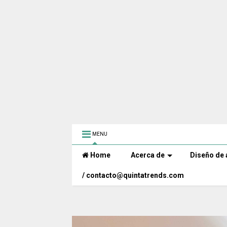
MENU
Home
Acerca de
Diseño de 
/ contacto@quintatrends.com