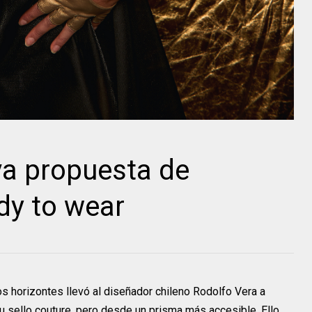
va propuesta de
dy to wear
horizontes llevó al diseñador chileno Rodolfo Vera a
 sello couture, pero desde un prisma más accesible. Ello