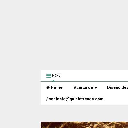
MENU
Home
Acerca de
Diseño de 
/ contacto@quintatrends.com