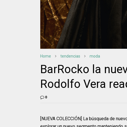
Home
tendencias
moda
BarRocko la nue
Rodolfo Vera rea
0
[NUEVA COLECCIÓN] La búsqueda de nuevos 
explorar un nuevo segmento manteniendo su