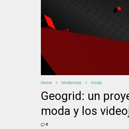
Home
tendencias
moda
Geogrid: un proy
moda y los vide
0