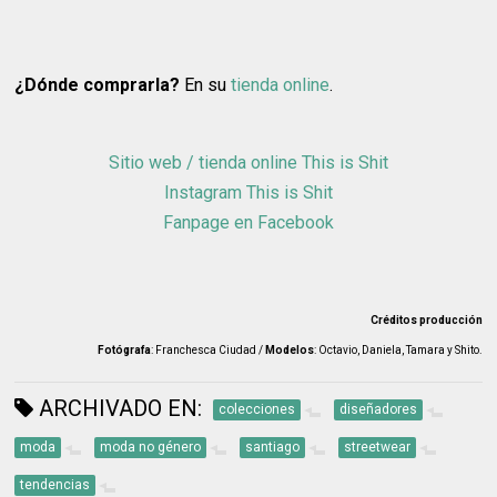
¿Dónde comprarla?
En su
tienda online
.
Sitio web / tienda online This is Shit
Instagram This is Shit
Fanpage en Facebook
Créditos producción
Fotógrafa
: Franchesca Ciudad /
Modelos
: Octavio, Daniela, Tamara y Shito.
ARCHIVADO EN:
colecciones
diseñadores
moda
moda no género
santiago
streetwear
tendencias