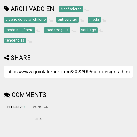
ARCHIVADO EN:
diseñadores
diseño de autor chileno
entrevistas
moda
moda no género
moda vegana
santiago
tendencias
SHARE:
COMMENTS
FACEBOOK
:
BLOGGER
:
2
DISQUS