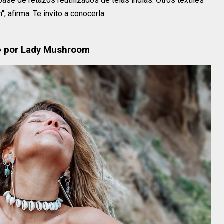
se de retazos reutilizados de telas indias. Otros textiles
, afirma. Te invito a conocerla.
jé por Lady Mushroom