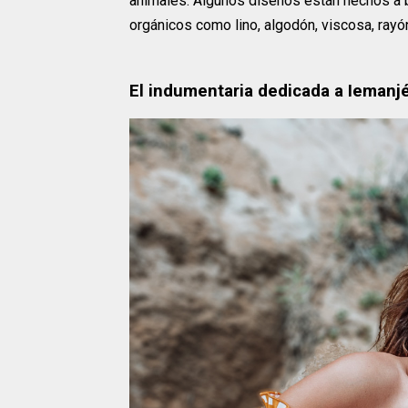
animales. Algunos diseños están hechos a ba
orgánicos como lino, algodón, viscosa, rayón"
El indumentaria dedicada a Ieman