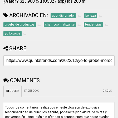
¿Valor?
$23.900 c/u (US$27 app) los 200 ml
ARCHIVADO EN:
acondicionador
belleza
prueba de productos
shampoo matizante
tendencias
yo lo probé
SHARE:
COMMENTS
FACEBOOK
:
DISQUS
BLOGGER
Todos los comentarios realizados en este blog son de exclusiva
responsabilidad de quien los escribe, por eso te pido altura de miras y
conversación - discusión sin ofensas o acusaciones que no se puedan