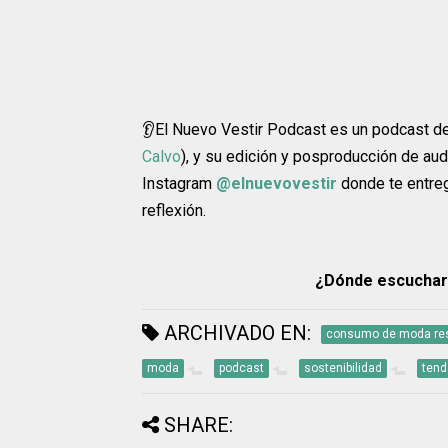
👂El Nuevo Vestir Podcast es un podcast de
Calvo
), y su edición y posproducción de au
Instagram
@elnuevovestir
donde te entre
reflexión.
¿Dónde escuchar
ARCHIVADO EN:
consumo de moda re
moda
podcast
sostenibilidad
tend
SHARE: