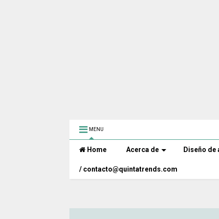
MENU
Home
Acerca de
Diseño de 
/ contacto@quintatrends.com