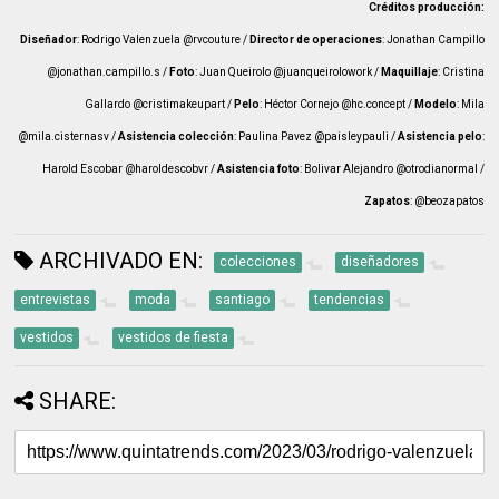
Créditos producción:
Diseñador
: Rodrigo Valenzuela @rvcouture /
Director de operaciones
: Jonathan Campillo
@jonathan.campillo.s /
Foto
: Juan Queirolo @juanqueirolowork /
Maquillaje
: Cristina
Gallardo @cristimakeupart /
Pelo
: Héctor Cornejo @hc.concept /
Modelo
: Mila
@mila.cisternasv /
Asistencia colección
: Paulina Pavez @paisleypauli /
Asistencia pelo
:
Harold Escobar @haroldescobvr /
Asistencia foto
: Bolivar Alejandro @otrodianormal /
Zapatos
: @beozapatos
ARCHIVADO EN:
colecciones
diseñadores
entrevistas
moda
santiago
tendencias
vestidos
vestidos de fiesta
SHARE: