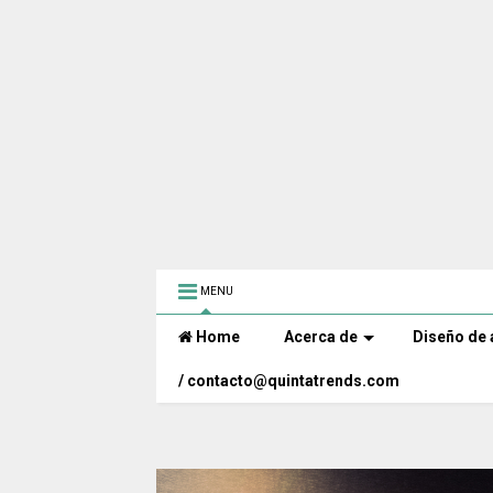
MENU
Home
Acerca de
Diseño de 
/ contacto@quintatrends.com