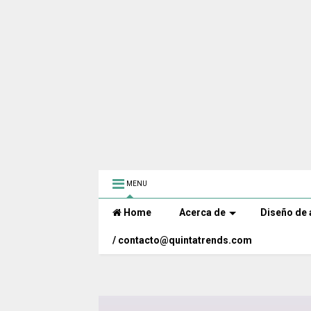
MENU
Home
Acerca de
Diseño de 
/ contacto@quintatrends.com