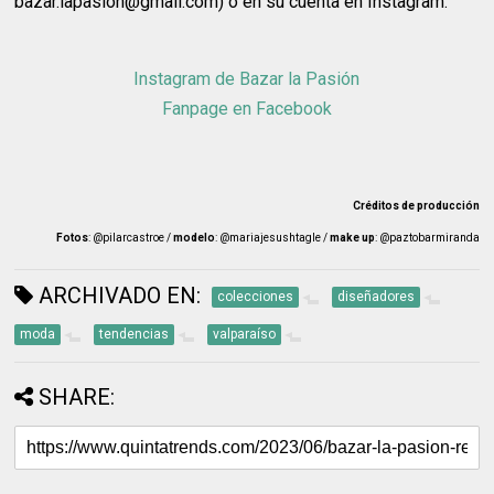
bazar.lapasion@gmail.com) o en su cuenta en Instagram.
Instagram de Bazar la Pasión
Fanpage en Facebook
Créditos de producción
Fotos
: @pilarcastroe /
modelo
: @mariajesushtagle /
make up
: @paztobarmiranda
ARCHIVADO EN:
colecciones
diseñadores
moda
tendencias
valparaíso
SHARE: