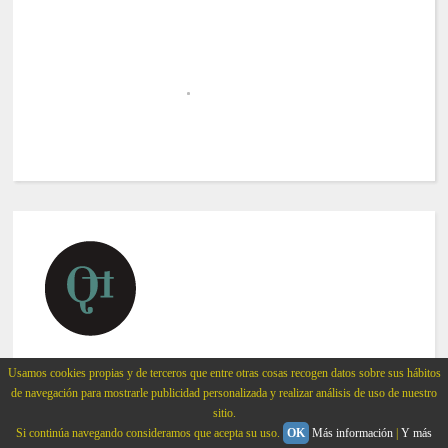
Usamos cookies propias y de terceros que entre otras cosas recogen datos sobre sus hábitos
©
2015
Quinta trends
de navegación para mostrarle publicidad personalizada y realizar análisis de uso de nuestro
All rights reserved.
sitio.
Si continúa navegando consideramos que acepta su uso.
OK
Más información
|
Y más