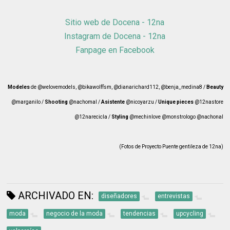
Sitio web de Docena - 12na
Instagram de Docena - 12na
Fanpage en Facebook
Modeles
de @welovemodels, @bikawolffsm, @dianarichard112, @benja_medina8 /
Beauty
@marganilo /
Shooting
@nachomal /
Asistente
@nicoyarzu /
Unique pieces
@12nastore
@12narecicla /
Styling
@mechinlove @monstrologo @nachonal
(Fotos de Proyecto Puente gentileza de 12na)
ARCHIVADO EN:
diseñadores
entrevistas
moda
negocio de la moda
tendencias
upcycling