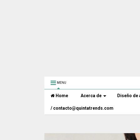
MENU
Home
Acerca de
Diseño de 
/ contacto@quintatrends.com