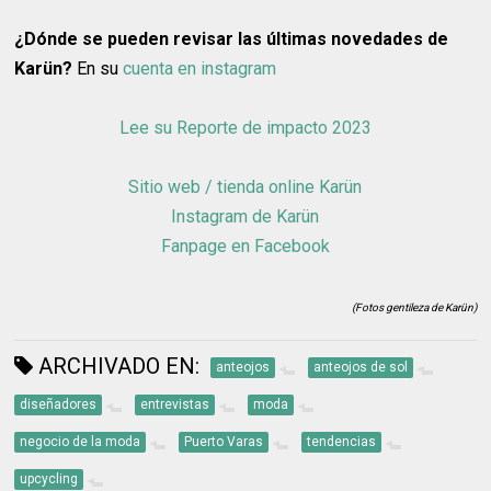
¿Dónde se pueden revisar las últimas novedades de
Karün?
En su
cuenta en instagram
Lee su Reporte de impacto 2023
Sitio web / tienda online Karün
Instagram de Karün
Fanpage en Facebook
(Fotos gentileza de Karün)
ARCHIVADO EN:
anteojos
anteojos de sol
diseñadores
entrevistas
moda
negocio de la moda
Puerto Varas
tendencias
upcycling