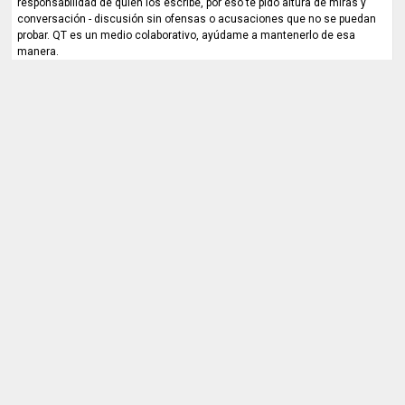
responsabilidad de quien los escribe, por eso te pido altura de miras y
conversación - discusión sin ofensas o acusaciones que no se puedan
probar. QT es un medio colaborativo, ayúdame a mantenerlo de esa
manera.