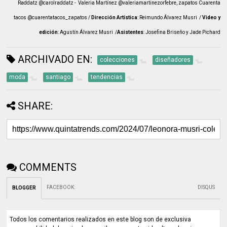
Raddatz @carolraddatz - Valeria Martínez @valeriamartinezorfebre, zapatos Cuarenta
tacos @cuarentatacos_zapatos /
Dirección Artística
: Reimundo Álvarez Musri /
Video y
edición
: Agustín Álvarez Musri /
Asistentes
: Josefina Briseño y Jade Pichard
ARCHIVADO EN:
colecciones
diseñadores
moda
santiago
tendencias
SHARE:
COMMENTS
FACEBOOK
:
DISQUS
BLOGGER
Todos los comentarios realizados en este blog son de exclusiva