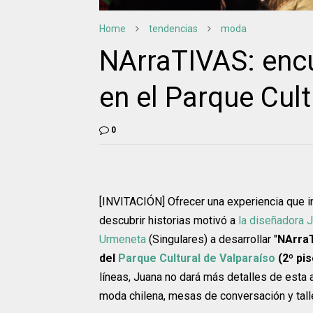
Home
tendencias
moda
NArraTIVAS: encu
en el Parque Cult
0
[INVITACIÓN] Ofrecer una experiencia que invi
descubrir historias motivó a
la diseñadora 
Urmeneta
(Singulares) a desarrollar "
NArraT
del
Parque Cultural de Valparaíso
(2º pis
líneas, Juana no dará más detalles de esta 
moda chilena, mesas de conversación y talle