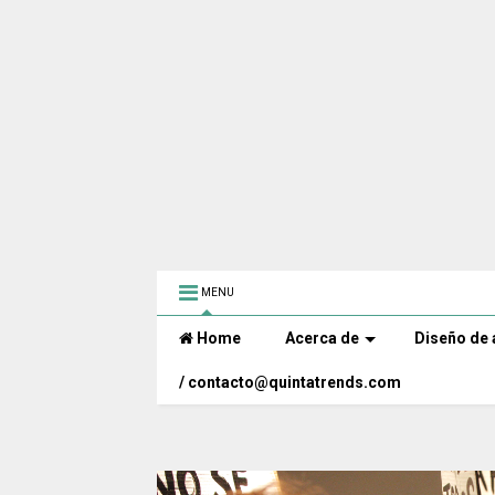
MENU
Home
Acerca de
Diseño de 
/ contacto@quintatrends.com