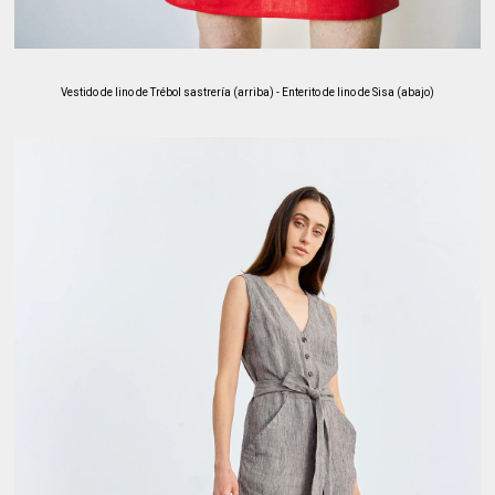
Vestido de lino de Trébol sastrería (arriba) - Enterito de lino de Sisa (abajo)