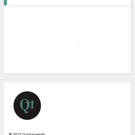
©
2015
Quinta trends