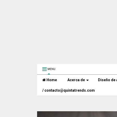
MENU
Home
Acerca de
Diseño de 
/ contacto@quintatrends.com