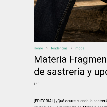
Home
tendencias
moda
Materia Fragment
de sastrería y up
1
[EDITORIAL] ¿Qué ocurre cuando la sastrerí