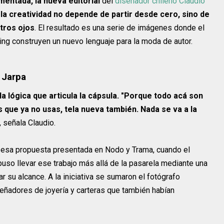
entada, la nueva editorial
del
diseñador chileno Claudio
a creatividad no depende de partir desde cero, sino de
otros ojos
. El resultado es una serie de imágenes donde el
cling construyen un nuevo lenguaje para la moda de autor.
 Jarpa
 lógica que articula la cápsula. "Porque todo acá son
que ya no usas, tela nueva también. Nada se va a la
, señala Claudio.
 de esa propuesta presentada en Nodo y Trama, cuando el
uso llevar ese trabajo más allá de la pasarela mediante una
r su alcance. A la iniciativa se sumaron el fotógrafo
señadores de joyería y carteras que también habían