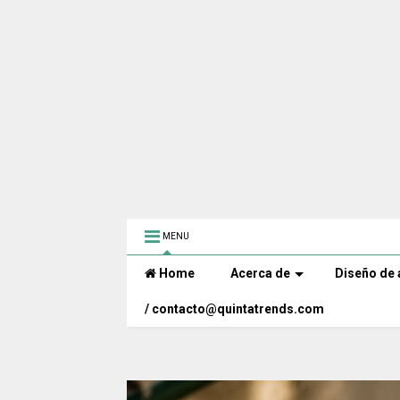
MENU
Home
Acerca de
Diseño de 
/ contacto@quintatrends.com