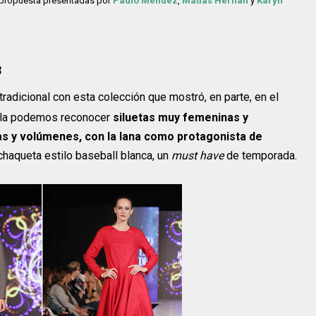
as propuesta presentadas por
Paulo Méndez
,
Matías Hernán
y
Karyn
3
tradicional con esta colección que mostró, en parte, en el
 ella podemos reconocer
siluetas muy femeninas y
ías y volúmenes, con la lana como protagonista de
 chaqueta estilo baseball blanca, un
must have
de temporada.