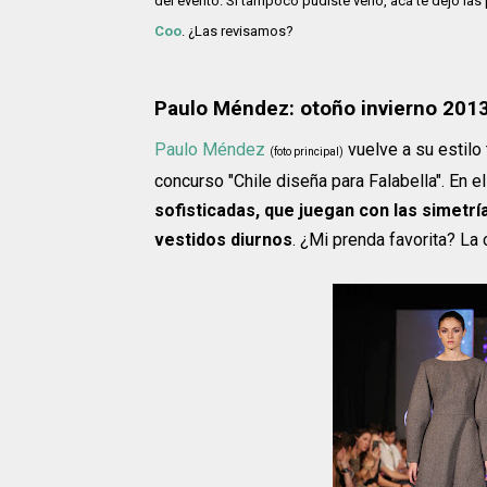
del evento. Si tampoco pudiste verlo, acá te dejo l
Coo
. ¿Las revisamos?
Paulo Méndez: otoño invierno 201
Paulo Méndez
vuelve a su estilo 
(foto principal)
concurso "Chile diseña para Falabella". En
sofisticadas, que juegan con las simetr
vestidos diurnos
. ¿Mi prenda favorita? La