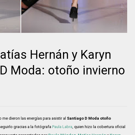
atías Hernán y Karyn
D Moda: otoño invierno
 me dieron las energías para asistir al
Santiago D Moda
otoño
seguirlo gracias a la fotógrafa
Paula Labra
, quien hizo la cobertura oficial