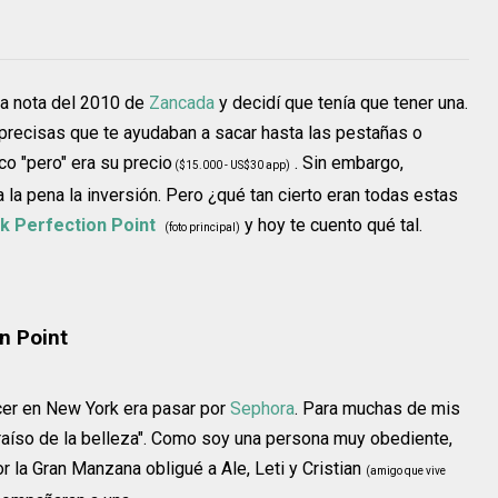
na nota del 2010 de
Zancada
y decidí que tenía que tener una.
precisas que te ayudaban a sacar hasta las pestañas o
o "pero" era su precio
. Sin embargo,
($15.000 - US$30 app)
 la pena la inversión. Pero ¿qué tan cierto eran todas estas
k Perfection Point
y hoy te cuento qué tal.
(foto principal)
n Point
er en New York era pasar por
Sephora
. Para muchas de mis
raíso de la belleza". Como soy una persona muy obediente,
 la Gran Manzana obligué a Ale, Leti y Cristian
(amigo que vive