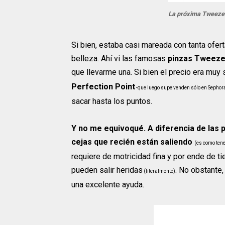
La próxima Tweezer
Si bien, estaba casi mareada con tanta of
belleza. Ahí vi las famosas
pinzas Tweez
que llevarme una. Si bien el precio era muy 
Perfection Point
-que luego supe venden sólo en Sephor
sacar hasta los puntos.
Y no me equivoqué. A diferencia de las 
cejas que recién están saliendo
(es como ten
requiere de motricidad fina y por ende de 
pueden salir heridas
. No obstante,
(literalmente)
una excelente ayuda.