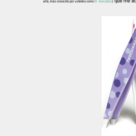
que me ac
allá, más conocido por ustedes como
Sr. González
)