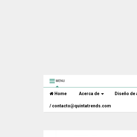
MENU
Home
Acerca de
Diseño de 
/ contacto@quintatrends.com