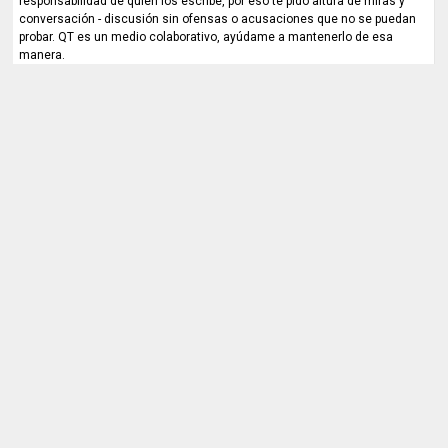
responsabilidad de quien los escribe, por eso te pido altura de miras y
conversación - discusión sin ofensas o acusaciones que no se puedan
probar. QT es un medio colaborativo, ayúdame a mantenerlo de esa
manera.