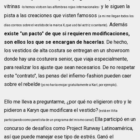
vitrinas
y le siguen la
-lo hemos visto en las alfombras rojas internacionales-
pista a las creaciones que visten famosos
(a mi me llegan todos los
. Además
días correos sobre el vestido de la marca X, que usó tal actriz o cantante)
existe "un pacto" de que si requieren modificaciones,
son ellos los que se encargan de hacerlas
. De hecho,
los vestidos de alta costura se entregan en un showroom
donde hay una costurera senior, que viaja especialmente,
para realizar los ajuste que sean necesarios. De no respetar
este "contrato", las penas del infierno-fashion pueden caer
sobre el rebelde
.
(yo no haría enojar gratuitamente a Karl, por ejemplo)
Ello me lleva a preguntarme, ¿por qué no eligieron otro y le
pidieron a Karyn que modificara el vestido?
(está en Viña
Ella participó en un
participando como panelista de un programa del mismo canal)
concurso de desafíos como Project Runway Latinoamérica,
así que puede manejar ese tipo de estrés. Ganó el