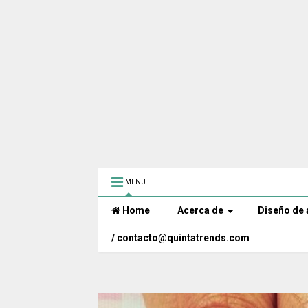
MENU
Home
Acerca de
Diseño de 
/ contacto@quintatrends.com