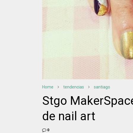
Home
tendencias
santiago
Stgo MakerSpace t
de nail art
0