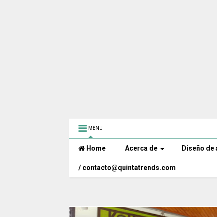
MENU
Home
Acerca de
Diseño de 
/ contacto@quintatrends.com