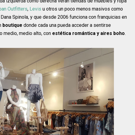
reda izquierda como derecha verán tiendas de muebles y ropa
ban Outfitters
,
Levis
u otros un poco menos masivos como
r Dana Spinola, y que desde 2006 funciona con franquicias en
un
boutique
donde cada una pueda acceder a sentirse
o medio, medio alto, con
estética romántica y aires boho
.