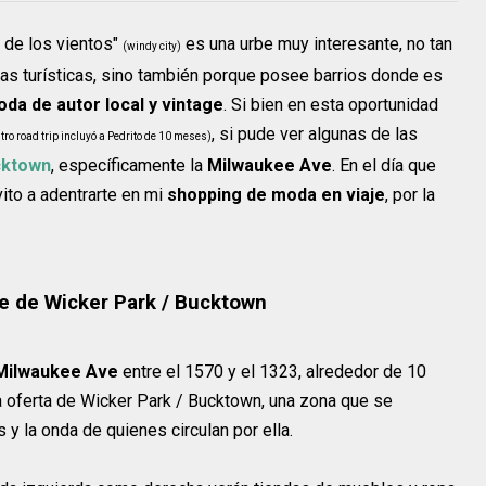
 de los vientos"
es una urbe muy interesante, no tan
(windy city)
onas turísticas, sino también porque posee barrios donde es
da de autor local y vintage
. Si bien en esta oportunidad
, si pude ver algunas de las
tro road trip incluyó a Pedrito de 10 meses)
cktown
, específicamente la
Milwaukee Ave
. En el día que
ito a adentrarte en mi
shopping de moda en viaje
, por la
e de Wicker Park / Bucktown
Milwaukee Ave
entre el 1570 y el 1323, alrededor de 10
 oferta de Wicker Park / Bucktown, una zona que se
 y la onda de quienes circulan por ella.