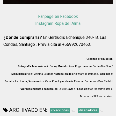
Fanpage en Facebook
Instagram Ropa del Alma
¿Dónde comprarla?
En Gertrudis Echeñique 340- B, Las
Condes, Santiago . Previa cita al +56992670463.
Créditos producción
Fotografía
: Marco Antonio Bello /
Modelo
: Rosa Puga Larraín - Centro BienStar /
Maquillaje&Pelo
: Martina Delgado /
Dirección de arte
: Martina Delgado /
Calzados
:
Zapatos La Horma /
Accesorios
: Casa Kiro Joyas - Navia Escobar Cardenas - Vera Sielfeld
/
Agradecimientos especiales
: Loreto Gaytan /
Locación
: Agradecimientos a
Dinamarca399 Valparaíso.
ARCHIVADO EN:
colecciones
diseñadores