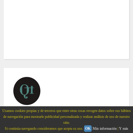
Usamos cookies propias y de terceros que entre otras cosas recogen datos sobre sus hábitos
de navegación para mostrarle publicidad personalizada y realizar análisis de uso de nuestro
©
2015
Quinta trends
sitio.
All rights reserved.
Si continúa navegando consideramos que acepta su uso.
OK
Más información
|
Y más